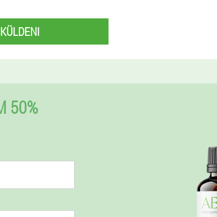
 KÜLDENI
M 50%