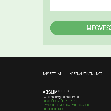
MEGVES
TAPASZTALAT
HASZNÁLATI ÚTMUTATÓ
ABSLIM
CSEPPEK
SALES.ABSLIM@HU.AB-SLIM.EU
SÚLYCSÖKKENTŐ GYÓGYSZER
HIVATALOS HONLAP MAGYARORSZÁGON
EREDETI TERMÉK