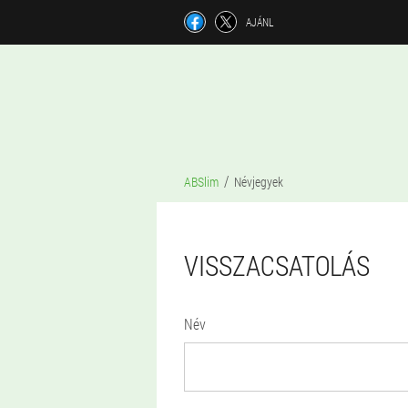
AJÁNL
ABSlim
Névjegyek
VISSZACSATOLÁS
Név