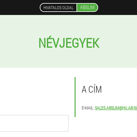
ABSLIM
HIVATALOS OLDAL
NÉVJEGYEK
A CÍM
E-MAIL:
SALES.ABSLIM@HU.AB-S