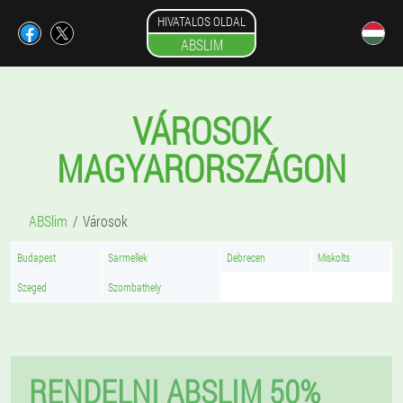
HIVATALOS OLDAL
ABSLIM
VÁROSOK
MAGYARORSZÁGON
ABSlim
Városok
Budapest
Sarmellek
Debrecen
Miskolts
Szeged
Szombathely
RENDELNI ABSLIM 50%